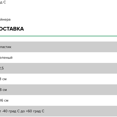
ад С
ейнера
ОСТАВКА
ластик
еленый
2,5
3 см
8 см
06 см
т -40 град С до +60 град С