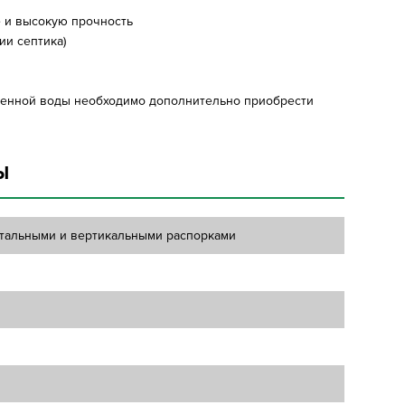
е и высокую прочность
и септика)
ищенной воды необходимо дополнительно приобрести
Ы
нтальными и вертикальными распорками