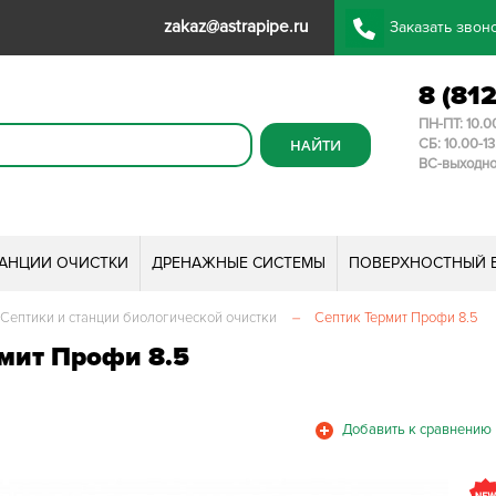
zakaz@astrapipe.ru
Заказать звон
8 (81
ПН-ПТ: 10.0
СБ: 10.00-1
ВС-выходн
ТАНЦИИ ОЧИСТКИ
ДРЕНАЖНЫЕ СИСТЕМЫ
ПОВЕРХНОСТНЫЙ 
Септики и станции биологической очистки
–
Септик Термит Профи 8.5
мит Профи 8.5