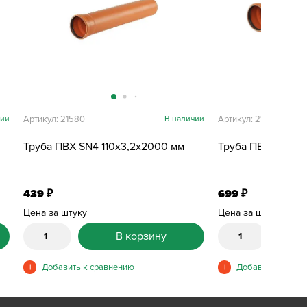
чии
Артикул: 21580
В наличии
Артикул: 21581
Труба ПВХ SN4 110х3,2х2000 мм
Труба ПВХ SN4 11
439
699
₽
₽
Цена за штуку
Цена за штуку
В корзину