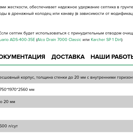
ми жесткости, обеспечивает надежное удержание септика в грунт
ы в дренажный колодец или канаву (в зависимости от модификаци
 Если септик будет использоваться с принудительным отводом оч
uario ADS-400-35E
(
Alco Drain 7000 Classic
или
Karcher SP 1 Dirt
)
ОКУМЕНТАЦИЯ
ДОСТАВКА
НАШИ РАБОТ
есшовный корпус, толщина стенки до 20 мм с внутренними горизо
750*1970*2560 мм
о 20 мм
500 л/сут