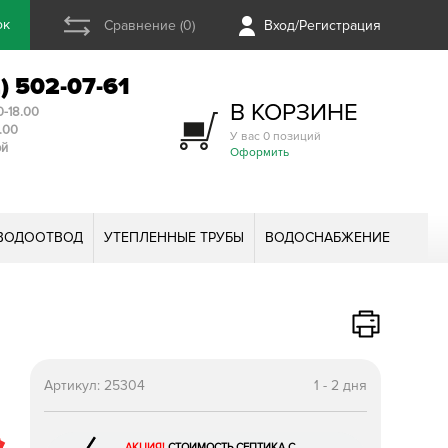
ок
Сравнение (0)
Вход/Регистрация
2) 502-07-61
В КОРЗИНЕ
0-18.00
3.00
У вас 0 позиций
ой
Оформить
ВОДООТВОД
УТЕПЛЕННЫЕ ТРУБЫ
ВОДОСНАБЖЕНИЕ
Артикул:
25304
1 - 2 дня
АКЦИЯ!
СТОИМОСТЬ СЕПТИКА С