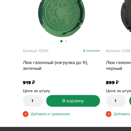
Артикул: 13306
В наличии
Артикул: 2336
Люк газонный (нагрузка до 1т),
Люк газонны
зеленый
черный
919
899
₽
₽
Цена за штуку
Цена за шту
В корзину