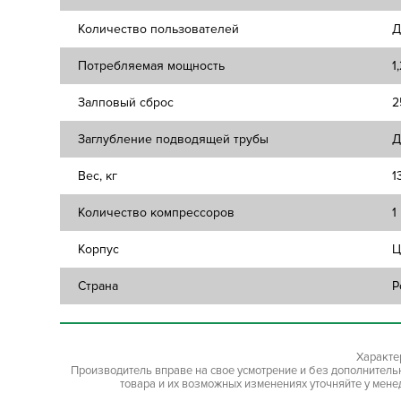
Количество пользователей
Д
Потребляемая мощность
1
Залповый сброс
2
Заглубление подводящей трубы
Д
Вес, кг
1
Количество компрессоров
1
Корпус
Ц
Страна
Р
Характе
Производитель вправе на свое усмотрение и без дополнител
товара и их возможных изменениях уточняйте у мене