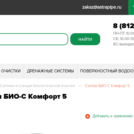
zakaz@astrapipe.ru
8 (81
ПН-ПТ: 10.0
СБ: 10.00-1
ВС-выходн
И ОЧИСТКИ
ДРЕНАЖНЫЕ СИСТЕМЫ
ПОВЕРХНОСТНЫЙ ВОДОО
Септики и станции биологической очистки
–
Септик БИО-С Комфорт 5
и БИО-С Комфорт 5