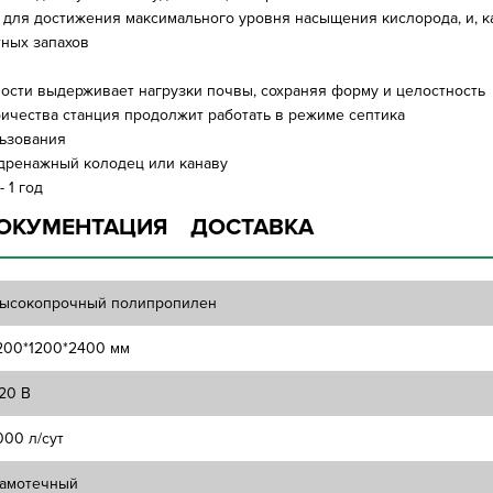
ля достижения максимального уровня насыщения кислорода, и, ка
тных запахов
ости выдерживает нагрузки почвы, сохраняя форму и целостность
ричества станция продолжит работать в режиме септика
льзования
дренажный колодец или канаву
 1 год
ОКУМЕНТАЦИЯ
ДОСТАВКА
ысокопрочный полипропилен
200*1200*2400 мм
20 В
000 л/сут
амотечный