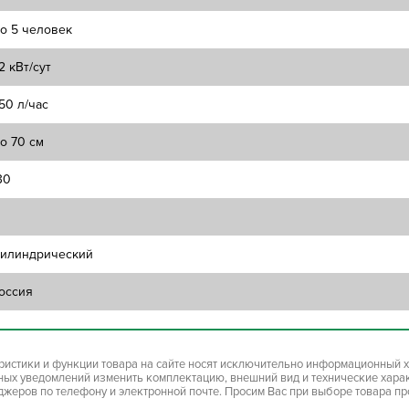
о 5 человек
,2 кВт/сут
50 л/час
о 70 см
30
илиндрический
оссия
ристики и функции товара на сайте носят исключительно информационный х
ьных уведомлений изменить комплектацию, внешний вид и технические хара
джеров по телефону и электронной почте. Просим Вас при выборе товара п