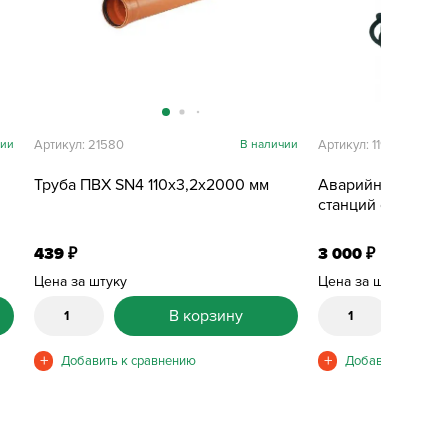
чии
Артикул: 21580
В наличии
Артикул: 11979
Труба ПВХ SN4 110х3,2х2000 мм
Аварийная сигна
станций очистки
439
3 000
₽
₽
Цена за штуку
Цена за штуку
В корзину