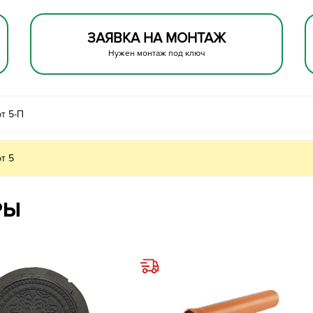
ЗАЯВКА НА МОНТАЖ
Нужен монтаж под ключ
т 5-П
т 5
РЫ