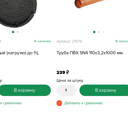
7
В наличии
Артикул: 21579
В нали
й (нагрузка до 1т),
Труба ПВХ SN4 110х3,2х1000 мм
239
₽
ку
Цена за штуку
В корзину
В корзину