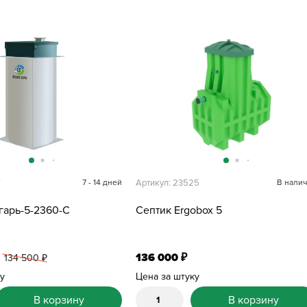
7
7 - 14 дней
Артикул: 23525
В нали
гарь-5-2360-С
Септик Ergobox 5
136 000
₽
134 500
₽
ку
Цена за штуку
В корзину
В корзину