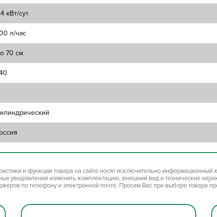
,4 кВт/сут
00 л/час
о 70 см
40
илиндрический
оссия
ристики и функции товара на сайте носят исключительно информационный х
ьных уведомлений изменить комплектацию, внешний вид и технические хара
джеров по телефону и электронной почте. Просим Вас при выборе товара п