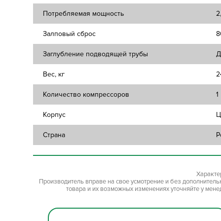
Потребляемая мощность
2
Залповый сброс
8
Заглубление подводящей трубы
Д
Вес, кг
2
Количество компрессоров
1
Корпус
Ц
Страна
Р
Характе
Производитель вправе на свое усмотрение и без дополнител
товара и их возможных изменениях уточняйте у мене