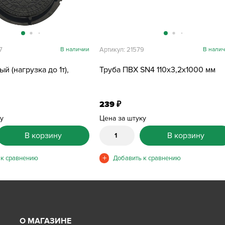
7
В наличии
Артикул: 21579
В нали
й (нагрузка до 1т),
Труба ПВХ SN4 110х3,2х1000 мм
239
₽
ку
Цена за штуку
В корзину
В корзину
О МАГАЗИНЕ