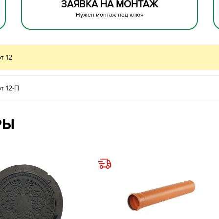
ЗАЯВКА НА МОНТАЖ
Нужен монтаж под ключ
т 12
т 12-П
РЫ