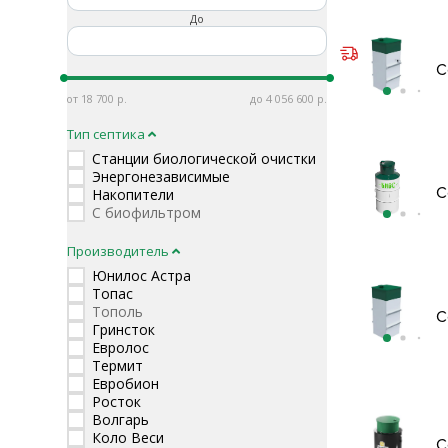
До
С
18 700
4 056 600
Тип септика
Станции биологической очистки
Энергонезависимые
С
Накопители
С биофильтром
Производитель
Юнилос Астра
Топас
Тополь
С
Гринсток
Евролос
Термит
Евробион
Росток
Волгарь
Коло Веси
С