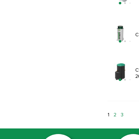
С
С
2
1
2
3