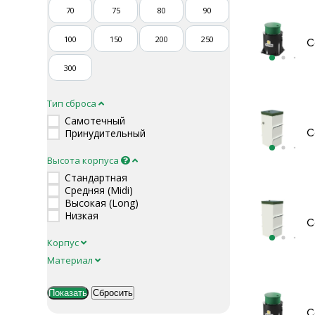
70
75
80
90
100
150
200
250
С
300
Тип сброса
Самотечный
С
Принудительный
Высота корпуса
Стандартная
Средняя (Midi)
Высокая (Long)
Низкая
С
Корпус
Материал
С