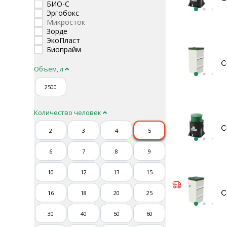
БИО-С
Эргобокс
Микросток
Зорде
ЭкоПласт
Биопрайм
С
Объем, л
2500
Количество человек
С
2
3
4
5
6
7
8
9
10
12
13
15
С
16
18
20
25
30
40
50
60