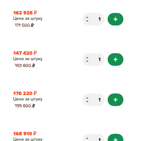
162 925
₽
Цена за штуку
171 500
₽
147 420
₽
Цена за штуку
163 800
₽
176 220
₽
Цена за штуку
195 800
₽
168 910
₽
Цена за штуку