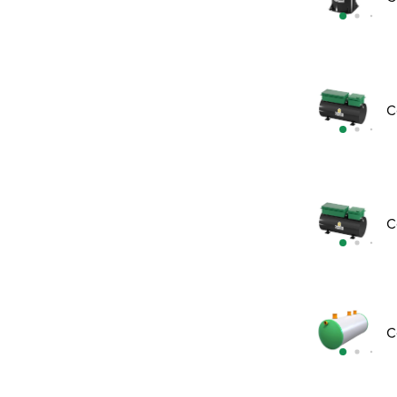
С
С
С