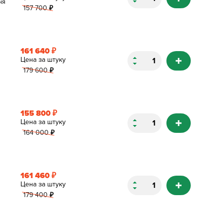
ня
157 700
₽
161 640
₽
Цена за штуку
179 600
₽
155 800
₽
Цена за штуку
164 000
₽
161 460
₽
Цена за штуку
179 400
₽