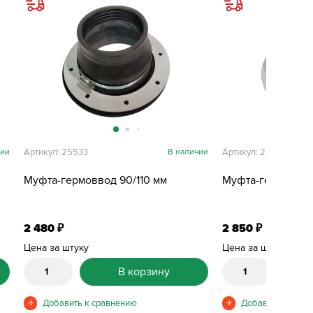
чии
Артикул: 25533
В наличии
Артикул: 25515
Муфта-гермоввод 90/110 мм
Муфта-гермоввод
2 480
2 850
₽
₽
Цена за штуку
Цена за штуку
В корзину