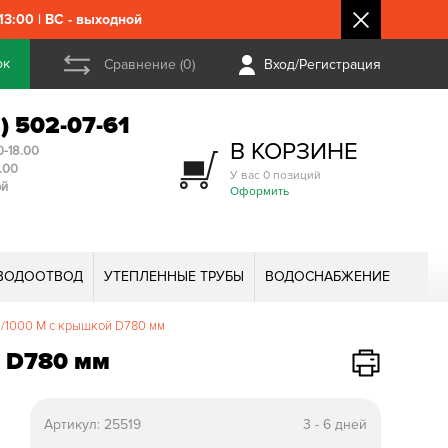
3:00 | ВС - выходной
ок
Сравнение (0)
Вход/Регистрация
2) 502-07-61
В КОРЗИНЕ
0-18.00
3.00
У вас 0 позиций
ой
Оформить
ВОДООТВОД
УТЕПЛЕННЫЕ ТРУБЫ
ВОДОСНАБЖЕНИЕ
/1000 М с крышкой D780 мм
й D780 мм
Артикул:
25519
3 - 6 дней