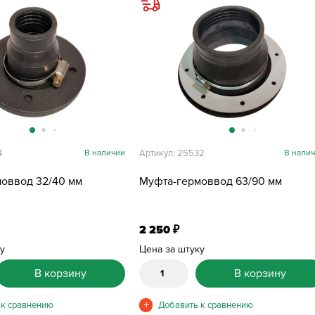
4
В наличии
Артикул: 25532
В нали
оввод 32/40 мм
Муфта-гермоввод 63/90 мм
2 250
₽
ку
Цена за штуку
В корзину
В корзину