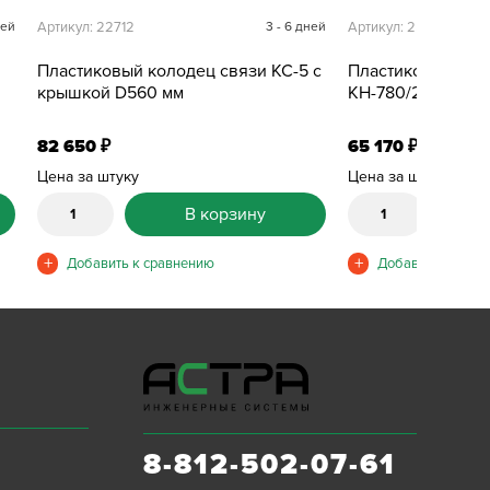
ней
Артикул: 22712
3 - 6 дней
Артикул: 25522
Пластиковый колодец связи КС-5 с
Пластиковый кол
крышкой D560 мм
КН-780/2500 М с
82 650
65 170
₽
₽
Цена за штуку
Цена за штуку
В корзину
8-812-502-07-61