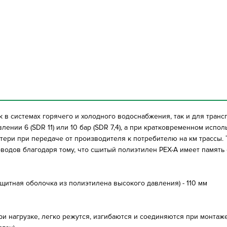
 в системах горячего и холодного водоснабжения, так и для тран
лении 6 (SDR 11) или 10 бар (SDR 7,4), а при кратковременном исп
ери при передаче от производителя к потребителю на км трассы.
одов благодаря тому, что сшитый полиэтилен PEX-A имеет память 
щитная оболочка из полиэтилена высокого давления) - 110 мм
и нагрузке, легко режутся, изгибаются и соединяются при монтаж