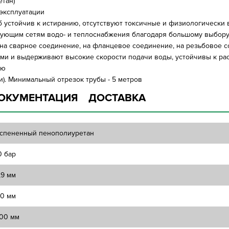
етан)
 эксплуатации
б устойчив к истиранию, отсутствуют токсичные и физиологическ
вующим сетям водо- и теплоснабжения благодаря большому выбор
 на сварное соединение, на фланцевое соединение, на резьбовое 
ми и выдерживают высокие скорости подачи воды, устойчивы к ра
ью
и). Минимальный отрезок трубы - 5 метров
ОКУМЕНТАЦИЯ
ДОСТАВКА
спененный пенополиуретан
0 бар
,9 мм
10 мм
00 мм