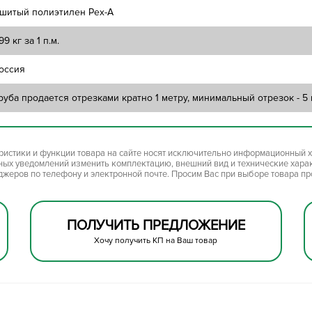
шитый полиэтилен Pex-A
,99 кг за 1 п.м.
оссия
руба продается отрезками кратно 1 метру, минимальный отрезок - 5
ристики и функции товара на сайте носят исключительно информационный х
ьных уведомлений изменить комплектацию, внешний вид и технические хара
джеров по телефону и электронной почте. Просим Вас при выборе товара п
ПОЛУЧИТЬ ПРЕДЛОЖЕНИЕ
Хочу получить КП на Ваш товар