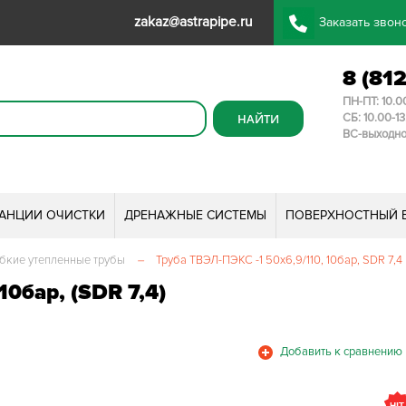
zakaz@astrapipe.ru
Заказать звон
8 (81
ПН-ПТ: 10.0
СБ: 10.00-1
ВС-выходн
ТАНЦИИ ОЧИСТКИ
ДРЕНАЖНЫЕ СИСТЕМЫ
ПОВЕРХНОСТНЫЙ 
бкие утепленные трубы
–
Труба ТВЭЛ-ПЭКС -1 50х6,9/110, 10бар, SDR 7,4
0бар, (SDR 7,4)