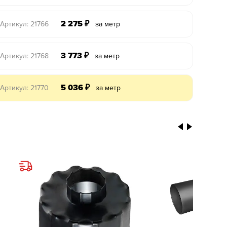
2 275
₽
Артикул: 21766
за метр
3 773
₽
Артикул: 21768
за метр
5 036
₽
Артикул: 21770
за метр