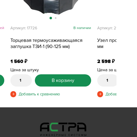
ней
Артикул: 17726
В наличии
Артикул: 21891
Торцевая термоусаживающаяся
Узел прохода чере
заглушка ТЗИ-1 (90-125 мм)
мм
1 560
2 598
₽
₽
Цена за штуку
Цена за штуку
В корзину