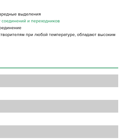
и вредные выделения
у
соединений и переходников
соединение
створителям при любой температуре, обладают высоким