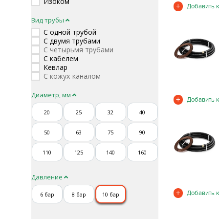
Изоком
Вид трубы
С одной трубой
С двумя трубами
С четырьмя трубами
С кабелем
Кевлар
С кожух-каналом
Диаметр, мм
20
25
32
40
50
63
75
90
110
125
140
160
Давление
6 бар
8 бар
10 бар