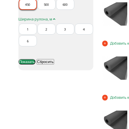
450
500
600
Ширина рулона, м
1
2
3
4
6