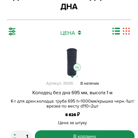
ДНА
ЦЕНА
Артикул: 31045
В наличии
Колодец без дна 695 мм, высота 1 м
К-т для дрен.колодца: труба 695 h=1000мм/крышка черн.-1шт/
врезка по месту d110=2шт
₽
8 826
Цена за штуку
В корзину