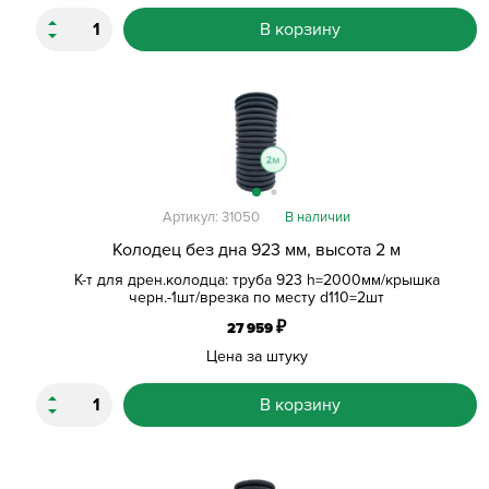
В корзину
Артикул: 31050
В наличии
Колодец без дна 923 мм, высота 2 м
К-т для дрен.колодца: труба 923 h=2000мм/крышка
черн.-1шт/врезка по месту d110=2шт
₽
27 959
Цена за штуку
В корзину