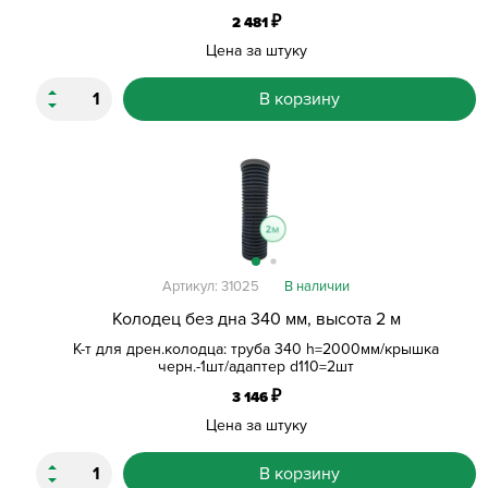
₽
2 481
Цена за штуку
В корзину
Артикул: 31025
В наличии
Колодец без дна 340 мм, высота 2 м
К-т для дрен.колодца: труба 340 h=2000мм/крышка
черн.-1шт/адаптер d110=2шт
₽
3 146
Цена за штуку
В корзину