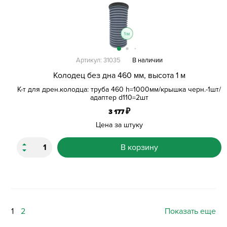
Артикул: 31035
В наличии
Колодец без дна 460 мм, высота 1 м
К-т для дрен.колодца: труба 460 h=1000мм/крышка черн.-1шт/
адаптер d110=2шт
₽
3 177
Цена за штуку
В корзину
1
2
Показать еще