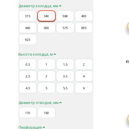
Диаметр колодца, мм
315
340
368
400
460
500
575
695
923
Высота колодца, м
К
0,5
1
1,5
2
2,5
3
3,5
4
4,5
5
5,5
6
Диаметр отводов, мм
110
160
Перфорация