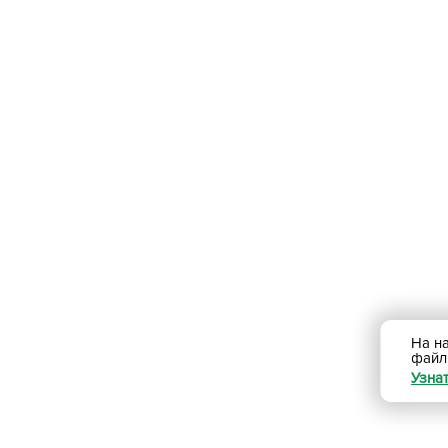
На н
фай
Узна