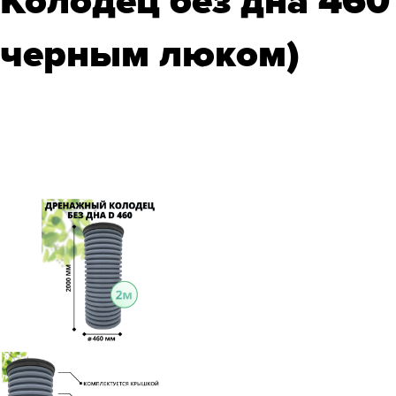
Колодец без дна 460
черным люком)